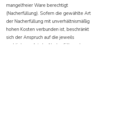
mangelfreier Ware berechtigt
(Nacherfüllung). Sofern die gewählte Art
der Nacherfüllung mit unverhältnismäßig
hohen Kosten verbunden ist, beschränkt
sich der Anspruch auf die jeweils
verbliebene Art der Nacherfüllung. Im
Rahmen der Lieferung mangelfreier
Ware gilt der Tausch in höherwertigere
Produkte mit vergleichbaren
Eigenschaften bereits jetzt als akzeptiert,
sofern dies dem Verbraucher zumutbar
ist Weitergehende Rechte,
insbesondere die Rückgängigmachung
des Kaufvertrages, können nur nach
Ablauf einer angemessenen Frist zur
Nacherfüllung oder dem zweimaligen
Fehlschlagen der Nacherfüllung geltend