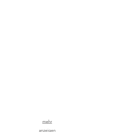
Patina Tin
Patina Bronze
mehr
anzeigen